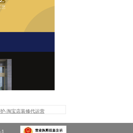
护-淘宝店装修代运营
-1