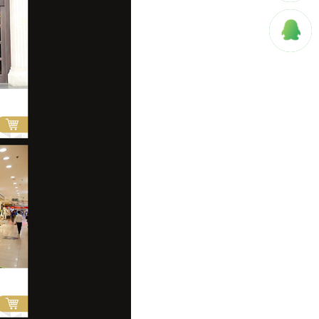
QQ
在
线
咨
询