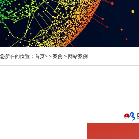
您所在的位置：
首页
> >
案例
>
网站案例